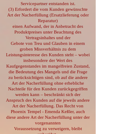
Servicepartner entstanden ist.
(3) Erfordert die vom Kunden gewünschte
Art der Nacherfüllung (Ersatzlieferung oder
Reparatur)
einen Aufwand, der in Anbetracht des
Produktpreises unter Beachtung des
Vertragsinhaltes und der
Gebote von Treu und Glauben in einem
groben Missverhältnis zu dem
Leistungsinteresse des Kunden steht – wobei
insbesondere der Wert des
Kaufgegenstandes im mangelfreien Zustand,
die Bedeutung des Mangels und die Frage
zu berücksichtigen sind, ob auf die andere
Art der Nacherfüllung ohne erhebliche
Nachteile für den Kunden zurückgegriffen
werden kann – beschränkt sich der
Anspruch des Kunden auf die jeweils andere
Art der Nacherfüllung. Das Recht von
Phoenix Tempel - Emenda Keßler, auch
diese andere Art der Nacherfüllung unter der
vorgenannten
Voraussetzung zu verweigern, bleibt