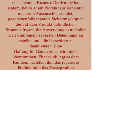
entstehenden Kosten). Der Kunde hat
zudem, bevor er ein Produkt zur Reparatur
oder zum Austausch einsendet,
gegebenenfalls separate Sicherungskopien
der auf dem Produkt befindlichen
Systemsoftware, der Anwendungen und aller
Daten auf einem separaten Datenträger zu
erstellen und alle Passwörter zu
deaktivieren. Eine
Haftung für Datenverlust wird nicht
übernommen. Ebenso obliegt es dem
Kunden, nachdem ihm das reparierte
Produkt oder das Ersatzprodukt
zurückgesandt worden ist, die Software und
Daten zu installieren und die Passwörter zu
reaktivieren.
(5) Sendet der Kunde die Ware ein, um ein
Austauschprodukt zu bekommen, richtet
sich die
Rückgewähr des mangelhaften Produktes
nach folgender Maßgabe: Sofern der Kunde
die Ware
zwischen Lieferung und Rücksendung in
mangelfreiem Zustand benutzen konnte, hat