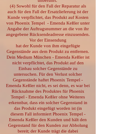
unberührt.
(4) Sowohl für den Fall der Reparatur als
auch für den Fall der Ersatzlieferung ist der
Kunde verpflichtet, das Produkt auf Kosten
von Phoenix Tempel - Emenda Keßler unter
Angabe der Auftragsnummer an die von ihr
angegebene Rücksendeadresse einzusenden.
Vor der Einsendung
hat der Kunde von ihm eingefügte
Gegenstände aus dem Produkt zu entfernen.
Dein Medium München - Emenda Keßler ist
nicht verpflichtet, das Produkt auf den
Einbau solcher Gegenstände zu
untersuchen. Für den Verlust solcher
Gegenstände haftet Phoenix Tempel -
Emenda Keßler nicht, es sei denn, es war bei
Rücknahme des Produktes für Phoenix
Tempel - Emenda Keßler ohne Weiteres
erkennbar, dass ein solcher Gegenstand in
das Produkt eingefügt worden ist (in
diesem Fall informiert Phoenix Tempel -
Emenda Keßler den Kunden und hält den
Gegenstand für den Kunden zur Abholung
bereit; der Kunde trägt die dabei